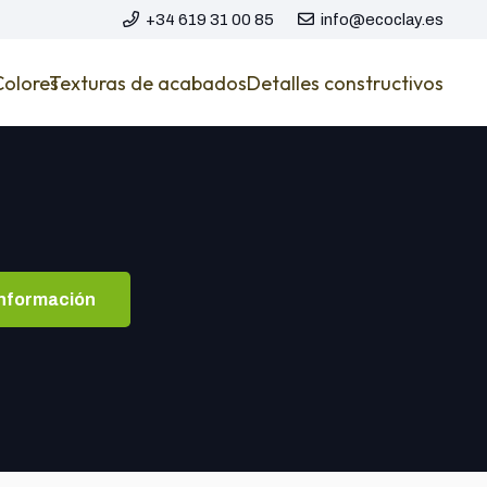
+34 619 31 00 85
info@ecoclay.es
Colores
Texturas de acabados
Detalles constructivos
información