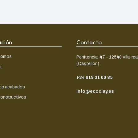
ación
Contacto
somos
Penitencia, 47 – 12540 Vila-rea
(Castellón)
s
+34 619 31 00 85
 de acabados
info@ecoclay.es
constructivos