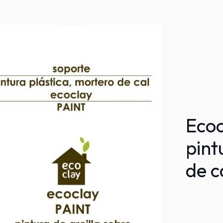
Ecoc
pint
de c