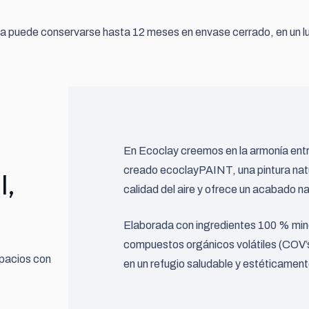
ra puede conservarse hasta 12 meses en envase cerrado, en un luga
En Ecoclay creemos en la armonía entre
creado ecoclayPAINT, una pintura natur
l,
calidad del aire y ofrece un acabado n
Elaborada con ingredientes 100 % miner
compuestos orgánicos volátiles (COV’s
spacios con
en un refugio saludable y estéticamen