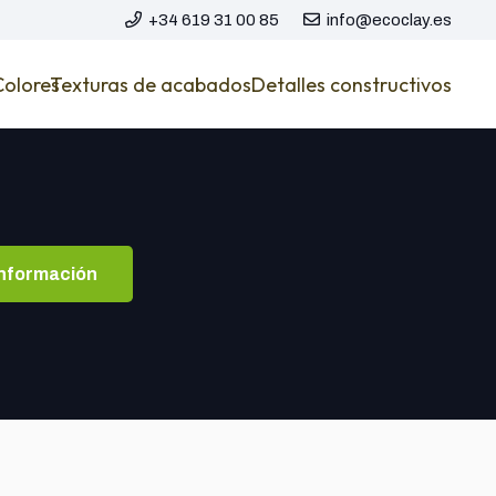
+34 619 31 00 85
info@ecoclay.es
Colores
Texturas de acabados
Detalles constructivos
información