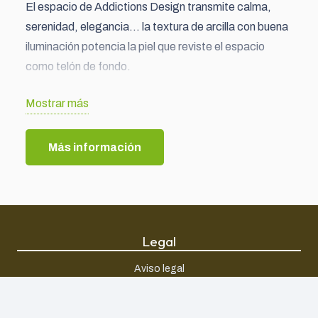
El espacio de Addictions Design transmite calma,
serenidad, elegancia… la textura de arcilla con buena
iluminación potencia la piel que reviste el espacio
como telón de fondo.
Mostrar más
Interiorismo: @mil_studios Madrid in love
Más información
Iluminación: @eflux
Legal
Aviso legal
Política de privacidad
Política de cookies