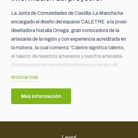
La Junta de Comunidades de Castilla-La Mancha ha
encargado el diseño del espacio CALETRE a la joven
diseñadora Natalia Ortega, gran conocedora de la
artesanía de la región y con experiencia acreditada en
la materia, la cual comenta “Caletre significa talento,
el talento de nuestros artesanos y nuestra artesanía.
En el espacio se representa el invierno y verano de
Castilla-La Mancha, la tradicional escena de salir al
Mostrar más
exterior de las calles a sentarse y charlar con los
vecinos en las noches de verano, ese momento de
Más información
eterna confianza, de unión, de convivencia.”
Con la misión de rescatar piezas clásicas y
reinventarlas sin renunciar a las técnicas tradicionales,
Legal