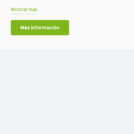
Más que un espacio, Sereno es una
Mostrar más
experiencia diseñada para conectar con las
emociones y mejorar la calidad de vida.
Más información
Legal
Aviso legal
Política de privacidad
Política de cookies
Información
Quiénes somos