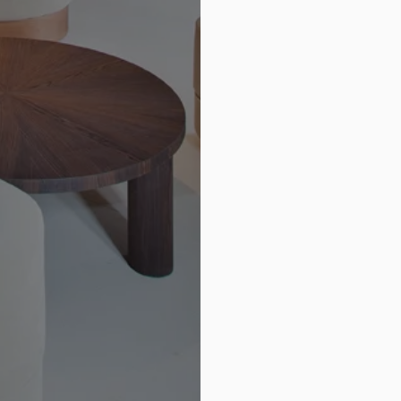
ación
Contacto
somos
Penitencia, 47 – 12540 Vila-rea
(Castellón)
s
+34 619 31 00 85
 de acabados
info@ecoclay.es
constructivos