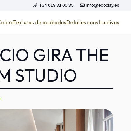
+34 619 31 00 85
info@ecoclay.es
Colores
Texturas de acabados
Detalles constructivos
CIO GIRA THE
M STUDIO
r