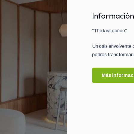
Información
“The last dance”
Un oais envolvente q
podrás transformar e
Más informac