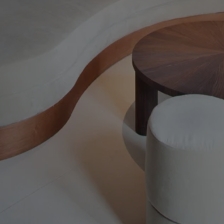
Legal
Inform
Aviso legal
Quiénes 
Política de privacidad
Producto
Política de cookies
Colores
Texturas
Detalles 