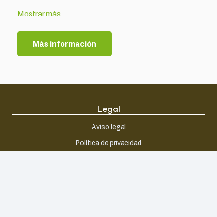
entrar a la clínica. Las jardineras con vegetación
Mostrar más
tamizan los espacios y favorecen la intimidad del
paciente en la sala de espera.
Más información
En la fachada se refleja el dinamismo, con un juego de
huecos a distintas alturas donde la vegetación es la
que tamiza las visuales desde la calle y permite la
intimidad
Legal
Aviso legal
@dra.anamaldonado
Política de privacidad
Diseño @capacincoarquitectura
Política de cookies
Constructora @arqtecascreandoespacios
lluminación @big_architectural_lighting
Información
Localidad: Granada
Quiénes somos