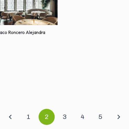
co Roncero Alejandra
1
2
3
4
5