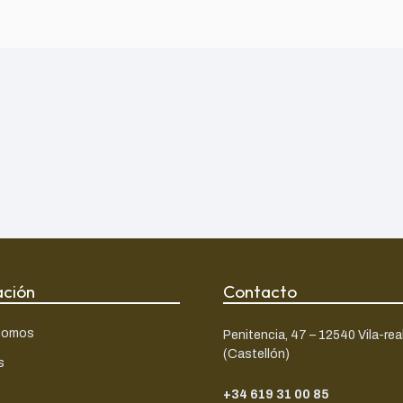
ación
Contacto
somos
Penitencia, 47 – 12540 Vila-rea
(Castellón)
s
+34 619 31 00 85